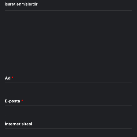
işaretlenmişlerdir
Y
o
r
u
m
*
Ad
*
E-posta
*
İnternet sitesi