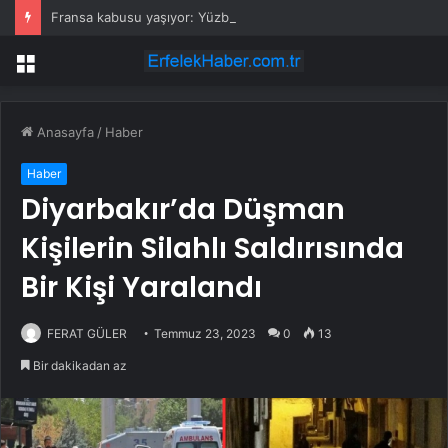
Fransa kabusu yaşıyor: Yüzbinlerce kişi kaçıyor alevler kovalıyor
Menü
Anasayfa
/
Haber
Haber
Diyarbakır’da Düşman
Kişilerin Silahlı Saldırısında
Bir Kişi Yaralandı
FERAT GÜLER
Temmuz 23, 2023
0
13
Bir dakikadan az