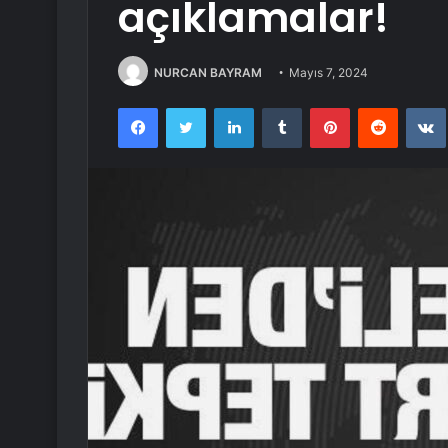
açıklamalar!
NURCAN BAYRAM
Mayıs 7, 2024
Facebook
Twitter
LinkedIn
Tumblr
Pinterest
Reddit