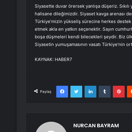
Siyasette duvar örersek yanlışa düşeriz. Sıkıl
halisane dileğimizdir. Siyaset kavga arenası 
Türkiye’mizin yükseliş sürecine herkes destek
etmek akla en yatkın seçenektir. Sayın cumhu
boşa düşmeleri kendi bilecekleri şeydir. Biz ül
Siyasetin yumuşamasının vasatı Türkiye’nin orta
KAYNAK:
HABER7
Facebook
Twitter
LinkedIn
Tumblr
Pint
Paylaş
NURCAN BAYRAM