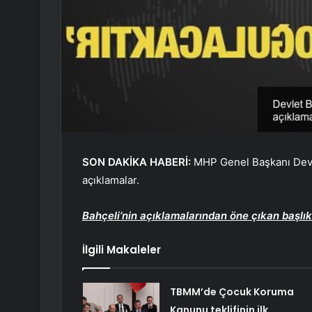
SON DAKİKA HABERİ:
MHP Genel Başkanı Devle
açıklamalar.
Bahçeli’nin açıklamalarından öne çıkan başlık
İlgili Makaleler
TBMM’de Çocuk Koruma
Kanunu teklifinin ilk