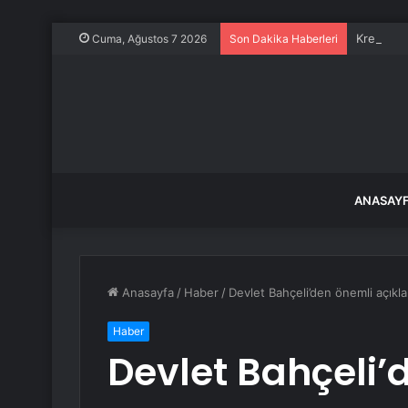
Kredi kar
Cuma, Ağustos 7 2026
Son Dakika Haberleri
ANASAY
Anasayfa
/
Haber
/
Devlet Bahçeli’den önemli açıkla
Haber
Devlet Bahçeli’