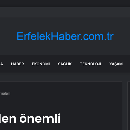
tı borcu olan artık ev de kiralayamayacak
FA
HABER
EKONOMI
SAĞLIK
TEKNOLOJI
YAŞAM
malar!
den önemli