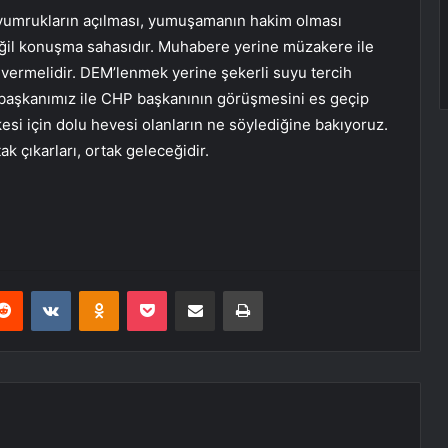
ı yumrukların açılması, yumuşamanın hakim olması
değil konuşma sahasıdır. Muhabere yerine müzakere ile
 vermelidir. DEM’lenmek yerine şekerli suyu tercih
rbaşkanımız ile CHP başkanının görüşmesini es geçip
kesi için dolu hevesi olanların ne söylediğine bakıyoruz.
k çıkarları, ortak geleceğidir.
erest
Reddit
VKontakte
Odnoklassniki
Pocket
E-Posta ile paylaş
Yazdır