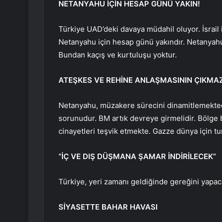
NETANYAHU İÇİN HESAP GÜNÜ YAKIN!
Türkiye UAD’deki davaya müdahil oluyor. İsrail i
Netanyahu için hesap günü yakındır. Netanyahu,
Bundan kaçış ve kurtuluşu yoktur.
ATEŞKES VE REHİNE ANLAŞMASININ ÇIKMAZ
Netanyahu, müzakere sürecini dinamitlemekted
sorunudur. BM artık devreye girmelidir. Bölge b
cinayetleri teşvik etmekte. Gazze dünya için tu
“İÇ VE DIŞ DÜŞMANA ŞAMAR İNDİRİLECEK”
Türkiye, yeri zamanı geldiğinde gereğini yapac
SİYASETTE BAHAR HAVASI