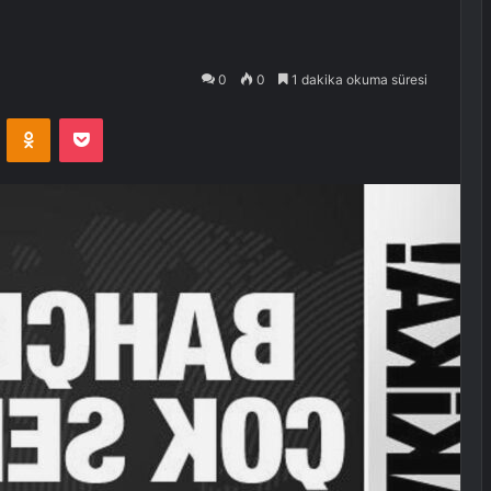
0
0
1 dakika okuma süresi
VKontakte
Odnoklassniki
Pocket