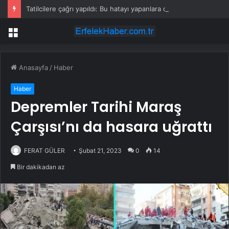
Tatilcilere çağrı yapıldı: Bu hatayı yapanlara ceza yağıyor
Menü
Anasayfa
/
Haber
Haber
Depremler Tarihi Maraş
Çarşısı’nı da hasara uğrattı
FERAT GÜLER
Şubat 21, 2023
0
14
Bir dakikadan az