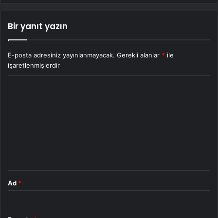
Bir yanıt yazın
E-posta adresiniz yayınlanmayacak.
Gerekli alanlar
*
ile
işaretlenmişlerdir
Y
o
r
u
m
*
Ad
*