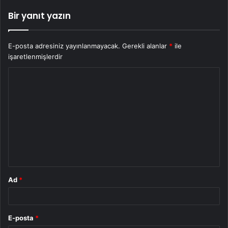
Bir yanıt yazın
E-posta adresiniz yayınlanmayacak.
Gerekli alanlar
*
ile
işaretlenmişlerdir
Y
o
r
u
m
*
Ad
*
E-posta
*