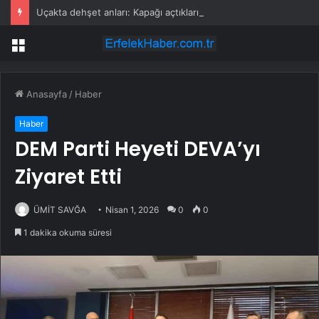
Uçakta dehşet anları: Kapağı açtıklarında gördüklerine inanamadılar
Menü
Anasayfa
/
Haber
Haber
DEM Parti Heyeti DEVA’yı
Ziyaret Etti
ÜMİT SAVĞA
Nisan 1, 2026
0
0
1 dakika okuma süresi