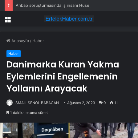
Ahbap soruşturmasında iş insanı Hüseyin Başaran’a tutuklama talebi
Menü
Anasayfa
/
Haber
Haber
Danimarka Kuran Yakma
Eylemlerini Engellemenin
Yollarını Arayacak
İSMAİL ŞENOL BABACAN
Ağustos 2, 2023
0
11
1 dakika okuma süresi