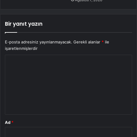
Bir yanıt yazın
E-posta adresiniz yayınlanmayacak.
Gerekli alanlar
*
ile
işaretlenmişlerdir
Y
o
r
u
m
*
Ad
*