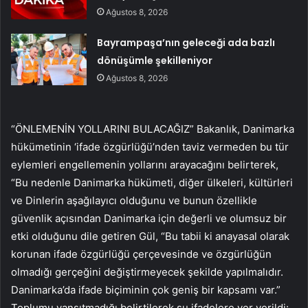
Ağustos 8, 2026
Bayrampaşa’nın geleceği ada bazlı
dönüşümle şekilleniyor
Ağustos 8, 2026
“ÖNLEMENİN YOLLARINI BULACAĞIZ” Bakanlık, Danimarka
hükümetinin ‘ifade özgürlüğü’nden taviz vermeden bu tür
eylemleri engellemenin yollarını arayacağını belirterek,
“Bu nedenle Danimarka hükümeti, diğer ülkeleri, kültürleri
ve Dinlerin aşağılayıcı olduğunu ve bunun özellikle
güvenlik açısından Danimarka için değerli ve olumsuz bir
etki olduğunu dile getiren Gül, “Bu tabii ki anayasal olarak
korunan ifade özgürlüğü çerçevesinde ve özgürlüğün
olmadığı gerçeğini değiştirmeyecek şekilde yapılmalıdır.
Danimarka’da ifade biçiminin çok geniş bir kapsamı var.”
Toplumu yansıtmadığı belirtilerek şu ifadelere yer verildi: