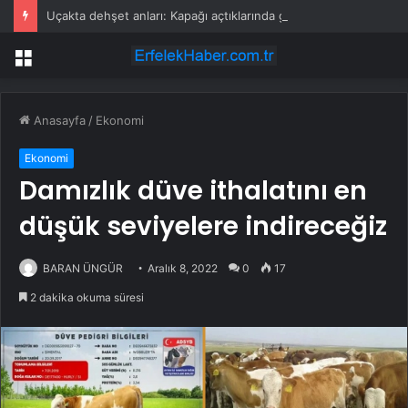
Uçakta dehşet anları: Kapağı açtıklarında gördüklerine inanamadılar
Menü
Anasayfa
/
Ekonomi
Ekonomi
Damızlık düve ithalatını en
düşük seviyelere indireceğiz
BARAN ÜNGÜR
Aralık 8, 2022
0
17
2 dakika okuma süresi