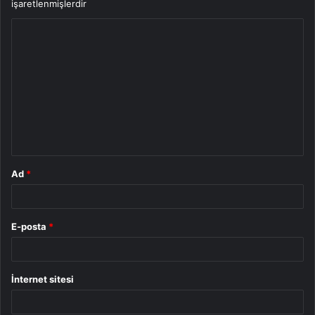
işaretlenmişlerdir
Y
o
r
u
m
*
Ad
*
E-posta
*
İnternet sitesi