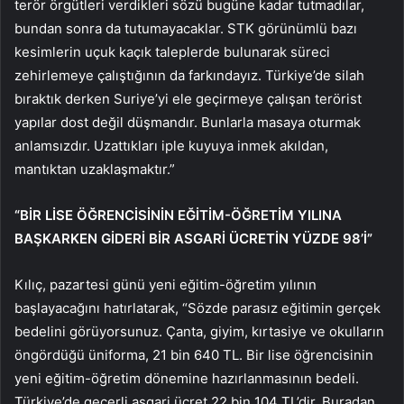
terör örgütleri verdikleri sözü bugüne kadar tutmadılar,
bundan sonra da tutumayacaklar. STK görünümlü bazı
kesimlerin uçuk kaçık taleplerde bulunarak süreci
zehirlemeye çalıştığının da farkındayız. Türkiye’de silah
bıraktık derken Suriye’yi ele geçirmeye çalışan terörist
yapılar dost değil düşmandır. Bunlarla masaya oturmak
anlamsızdır. Uzattıkları iple kuyuya inmek akıldan,
mantıktan uzaklaşmaktır.”
“BİR LİSE ÖĞRENCİSİNİN EĞİTİM-ÖĞRETİM YILINA
BAŞKARKEN GİDERİ BİR ASGARİ ÜCRETİN YÜZDE 98’İ”
Kılıç, pazartesi günü yeni eğitim-öğretim yılının
başlayacağını hatırlatarak, “Sözde parasız eğitimin gerçek
bedelini görüyorsunuz. Çanta, giyim, kırtasiye ve okulların
öngördüğü üniforma, 21 bin 640 TL. Bir lise öğrencisinin
yeni eğitim-öğretim dönemine hazırlanmasının bedeli.
Türkiye’de geçerli asgari ücret 22 bin 104 TL’dir. Buradan