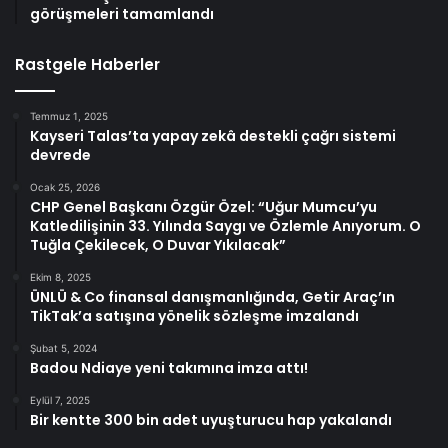
görüşmeleri tamamlandı
Rastgele Haberler
Temmuz 1, 2025
Kayseri Talas’ta yapay zekâ destekli çağrı sistemi
devrede
Ocak 25, 2026
CHP Genel Başkanı Özgür Özel: “Uğur Mumcu’yu
Katledilişinin 33. Yılında Saygı ve Özlemle Anıyorum. O
Tuğla Çekilecek, O Duvar Yıkılacak”
Ekim 8, 2025
ÜNLÜ & Co finansal danışmanlığında, Getir Araç’ın
TikTak’a satışına yönelik sözleşme imzalandı
Şubat 5, 2024
Badou Ndiaye yeni takımına imza attı!
Eylül 7, 2025
Bir kentte 300 bin adet uyuşturucu hap yakalandı