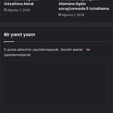
Gözaltına Alındı
ölümüne ilişkin
soruşturmada 5 tutuklama
Ağustos 7, 2026
Ağustos 7, 2026
Bir yanıt yazın
E-posta adresiniz yayınlanmayacak.
Gerekli alanlar
*
ile
işaretlenmişlerdir
Y
o
r
u
m
*