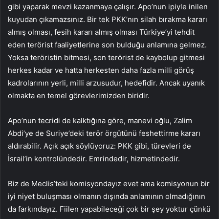
gibi yaparak mevzi kazanmaya çalışır. Apo’nun ipiyle inilen
kuyudan çıkamazsınız. Bir tek PKK’nın silah bırakma kararı
almış olması, fesih kararı almış olması Türkiye’yi tehdit
eden terörist faaliyetlerine son bulduğu anlamına gelmez.
Yoksa teröristin bitmesi, son terörist de kaybolup gitmesi
herkes kadar ve hatta herkesten daha fazla milli görüş
kadrolarının yerli, milli arzusudur, hedefidir. Ancak uyanık
olmakta en temel görevlerimizden biridir.
Apo’nun tecridi de kalktığına göre, manevi oğlu, Zalim
Abdi’ye de Suriye’deki terör örgütünü feshettirme kararı
aldırabilir. Açık açık söylüyoruz: PKK gibi, türevleri de
İsrail’in kontrolündedir. Emrindedir, hizmetindedir.
Biz de Meclis’teki komisyondayız evet ama komisyonun bir
iyi niyet buluşması olmanın dışında anlamının olmadığının
da farkındayız. Fiilen yapabileceği çok bir şey yoktur çünkü