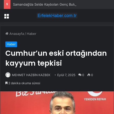
Samandağ’da Selde Kaybolan Genç Bulundu
Menü
Anasayfa
/
Haber
Haber
Cumhur’un eski ortağından
kayyum tepkisi
MEHMET HAZBİN KAZBEK
Eylül 7, 2025
0
0
2 dakika okuma süresi