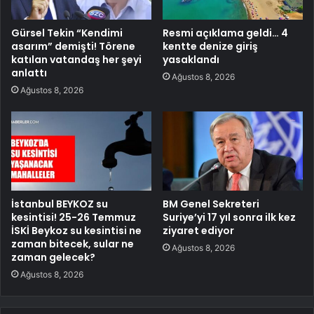
Gürsel Tekin “Kendimi
Resmi açıklama geldi… 4
asarım” demişti! Törene
kentte denize giriş
katılan vatandaş her şeyi
yasaklandı
anlattı
Ağustos 8, 2026
Ağustos 8, 2026
İstanbul BEYKOZ su
BM Genel Sekreteri
kesintisi! 25-26 Temmuz
Suriye’yi 17 yıl sonra ilk kez
İSKİ Beykoz su kesintisi ne
ziyaret ediyor
zaman bitecek, sular ne
Ağustos 8, 2026
zaman gelecek?
Ağustos 8, 2026