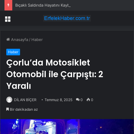
Bıçaklı Saldırıda Hayatını Kaybeden Selçuk Karaman’ın Ailesi AYM’ye Başvurdu
Menü
Anasayfa
/
Haber
Haber
Çorlu’da Motosiklet
Otomobil ile Çarpıştı: 2
Yaralı
DİLAN BİÇER
Temmuz 8, 2025
0
0
Bir dakikadan az