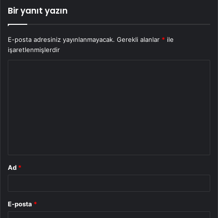
Bir yanıt yazın
E-posta adresiniz yayınlanmayacak.
Gerekli alanlar
*
ile
işaretlenmişlerdir
Y
o
r
u
m
*
Ad
*
E-posta
*