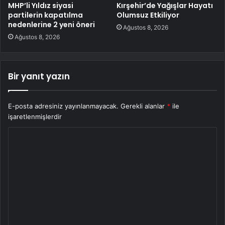
MHP’li Yıldız siyasi
Kırşehir’de Yağışlar Hayatı
partilerin kapatılma
Olumsuz Etkiliyor
nedenlerine 2 yeni öneri
Ağustos 8, 2026
Ağustos 8, 2026
Bir yanıt yazın
E-posta adresiniz yayınlanmayacak.
Gerekli alanlar
*
ile
işaretlenmişlerdir
Y
o
r
u
m
*