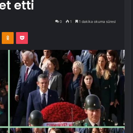
et etti
0
1
1 dakika okuma süresi
VKontakte
Odnoklassniki
Pocket