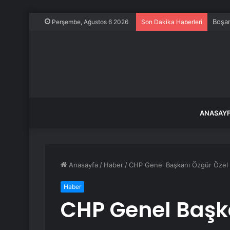
Boşan
Perşembe, Ağustos 6 2026
Son Dakika Haberleri
ANASAY
Anasayfa
/
Haber
/
CHP Genel Başkanı Özgür Özel An
Haber
CHP Genel Başk