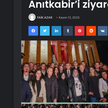
Anıtkabir’i ziyar
FAİK AZAR
Kasım 12, 2023
Facebook
Twitter
LinkedIn
Tumblr
Pinterest
Reddit