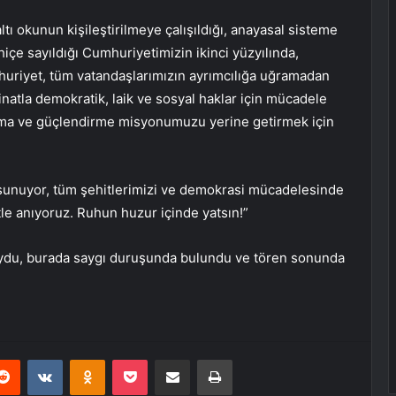
ltı okunun kişileştirilmeye çalışıldığı, anayasal sisteme
 hiçe sayıldığı Cumhuriyetimizin ikinci yüzyılında,
huriyet, tüm vatandaşlarımızın ayrımcılığa uğramadan
 inatla demokratik, laik ve sosyal haklar için mücadele
unma ve güçlendirme misyonumuzu yerine getirmek için
ı sunuyor, tüm şehitlerimizi ve demokrasi mücadelesinde
le anıyoruz. Ruhun huzur içinde yatsın!”
oydu, burada saygı duruşunda bulundu ve tören sonunda
erest
Reddit
VKontakte
Odnoklassniki
Pocket
E-Posta ile paylaş
Yazdır