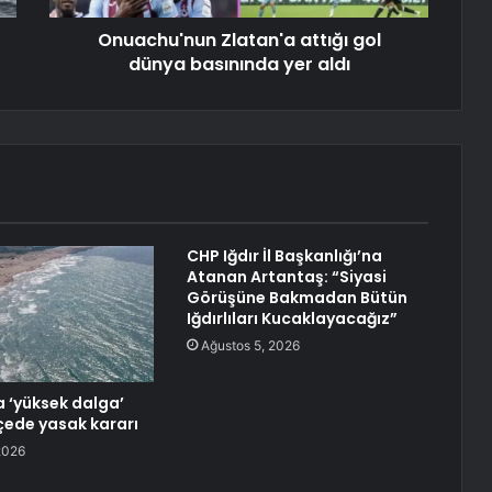
Onuachu'nun Zlatan'a attığı gol
dünya basınında yer aldı
CHP Iğdır İl Başkanlığı’na
Atanan Artantaş: “Siyasi
Görüşüne Bakmadan Bütün
Iğdırlıları Kucaklayacağız”
Ağustos 5, 2026
a ‘yüksek dalga’
lçede yasak kararı
2026