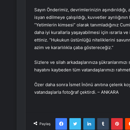
Sayın Önderimiz, devrimlerinizin aşındırıldığı, a
isyan edilmeye çalışıldığı, kuvvetler ayrılığının
“Yetimlerin kimsesi” olarak tanımladığınız Cum
daha iyi kurallarla yaşayabilmesi için ısrarla ve
ettiniz. “Hukukun üstünlüğü niteliklerini sav
azim ve kararlılıkla çaba göstereceğiz.”
Sizlere ve silah arkadaşlarınıza şükranlarımız
hayatını kaybeden tüm vatandaşlarımızı rahmet
Özer daha sonra İsmet İnönü anıtına çelenk k
vatandaşlarla fotoğraf çektirdi. – ANKARA
Facebook
Twitter
LinkedIn
Tumblr
Pint
Paylaş