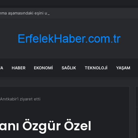
ma aşamasındaki eşini uykusunda öldürdü
FA
HABER
EKONOMI
SAĞLIK
TEKNOLOJI
YAŞAM
ıtkabir’i ziyaret etti
anı Özgür Özel