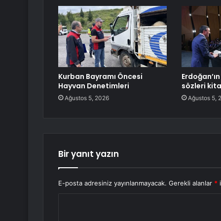
Kurban Bayramı Öncesi
Erdoğan’ın
Hayvan Denetimleri
sözleri kit
Ağustos 5, 2026
Ağustos 5, 
Bir yanıt yazın
E-posta adresiniz yayınlanmayacak.
Gerekli alanlar
*
i
Y
o