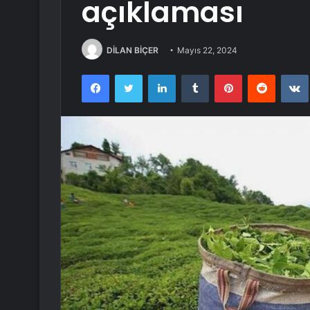
açıklaması
DİLAN BİÇER
Mayıs 22, 2024
Facebook
Twitter
LinkedIn
Tumblr
Pinterest
Reddit