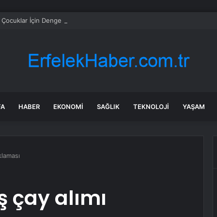
 Çocuklar İçin Denge Bisikleti Piyasaya Sürdü
FA
HABER
EKONOMI
SAĞLIK
TEKNOLOJI
YAŞAM
klaması
 çay alımı