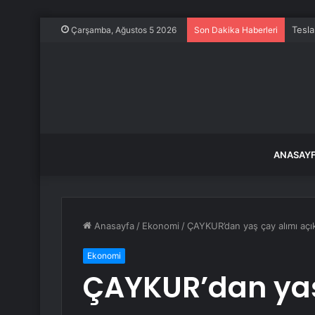
Tesla
Çarşamba, Ağustos 5 2026
Son Dakika Haberleri
ANASAY
Anasayfa
/
Ekonomi
/
ÇAYKUR’dan yaş çay alımı açı
Ekonomi
ÇAYKUR’dan yaş