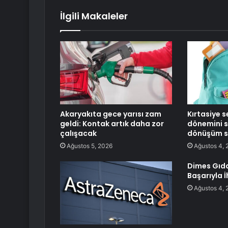
İlgili Makaleler
Akaryakıta gece yarısı zam
Kırtasiye s
geldi: Kontak artık daha zor
dönemini st
çalışacak
dönüşüm sü
Ağustos 5, 2026
Ağustos 4, 
Dimes Gıd
Başarıyla İ
Ağustos 4, 