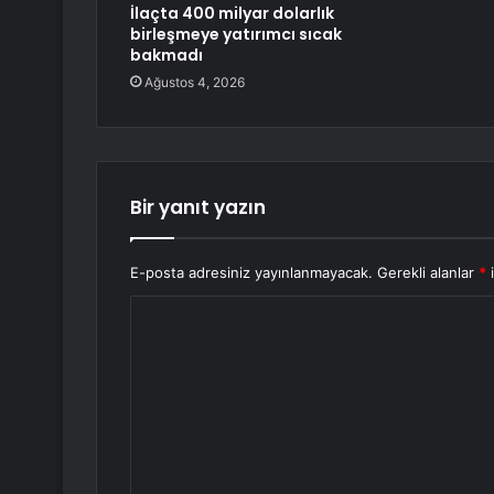
İlaçta 400 milyar dolarlık
birleşmeye yatırımcı sıcak
bakmadı
Ağustos 4, 2026
Bir yanıt yazın
E-posta adresiniz yayınlanmayacak.
Gerekli alanlar
*
i
Y
o
r
u
m
*