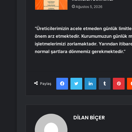
Ağustos 5, 2026
“Üreticilerimizin acele etmeden günlük limitl
önem arz etmektedir. Kurumumuzun günlük mu
işletmelerimizi zorlamaktadır. Yarından itibar
normal şartlara dönmemiz gerekmektedir.”
Facebook
Twitter
LinkedIn
Tumblr
Pint
Paylaş
DİLAN BİÇER