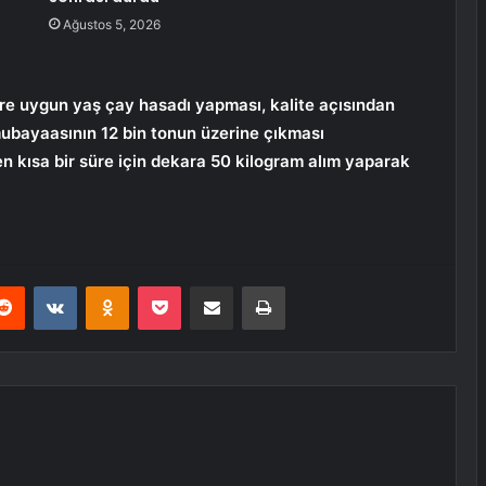
Ağustos 5, 2026
ere uygun yaş çay hasadı yapması, kalite açısından
bayaasının 12 bin tonun üzerine çıkması
en kısa bir süre için dekara 50 kilogram alım yaparak
erest
Reddit
VKontakte
Odnoklassniki
Pocket
E-Posta ile paylaş
Yazdır