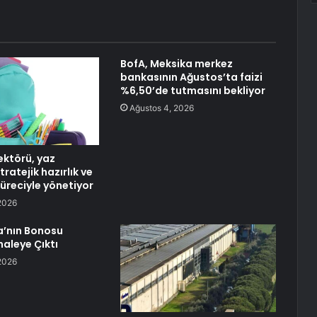
BofA, Meksika merkez
bankasının Ağustos’ta faizi
%6,50’de tutmasını bekliyor
Ağustos 4, 2026
ektörü, yaz
ratejik hazırlık ve
reciyle yönetiyor
2026
a’nın Bonosu
haleye Çıktı
2026