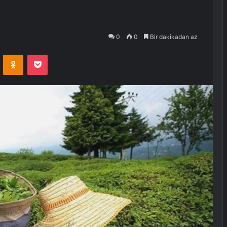
0
0
Bir dakikadan az
VKontakte
Odnoklassniki
Pocket