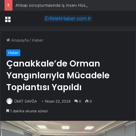
Ahbap soruşturmasında iş insanı Hüseyin Başaran’a tutuklama talebi
Menü
Anasayfa
/
Haber
Haber
Çanakkale’de Orman
Yangınlarıyla Mücadele
Toplantısı Yapıldı
ÜMİT SAVĞA
Nisan 22, 2024
0
0
1 dakika okuma süresi