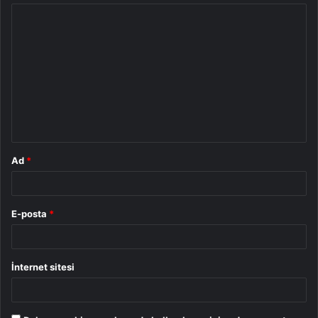
Y
o
r
u
m
*
Ad
*
E-posta
*
İnternet sitesi