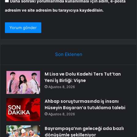
Daha sonraki yorumlarımda kullanılması için adım, e-posta
adresim ve site adresim bu tarayıcıya kaydedilsin.
Son Eklenen
M Lisa ve Dolu Kadehi Ters Tut’tan
Yeni İş Birliği: Vişne
Ağustos 8, 2026
Ahbap soruşturmasında iş insanı
Hüseyin Başaran’a tutuklama talebi
Ağustos 8, 2026
Bayrampaşa’nın geleceği ada bazlı
dönüşümle şekilleniyor