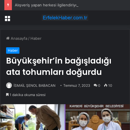
Alışveriş yapan herkesi ilgilendiriyor: 1 Ağustos’ta tüm dijital kurallar değişiyor
Menü
Anasayfa
/
Haber
Haber
Büyükşehir’in bağışladığı
ata tohumları doğurdu
İSMAİL ŞENOL BABACAN
Temmuz 7, 2023
0
10
1 dakika okuma süresi