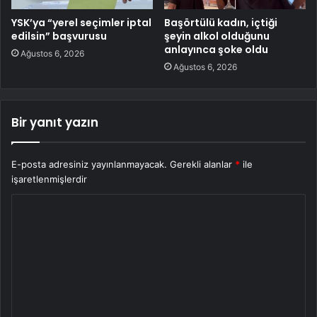
YSK’ya “yerel seçimler iptal
Başörtülü kadın, içtiği
edilsin” başvurusu
şeyin alkol olduğunu
anlayınca şoke oldu
Ağustos 6, 2026
Ağustos 6, 2026
Bir yanıt yazın
E-posta adresiniz yayınlanmayacak.
Gerekli alanlar
*
ile
işaretlenmişlerdir
Y
o
r
u
m
*