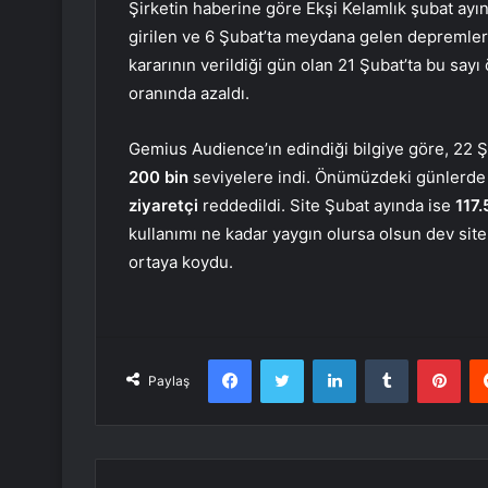
Şirketin haberine göre Ekşi Kelamlık şubat ayı
girilen ve 6 Şubat’ta meydana gelen depremle
kararının verildiği gün olan 21 Şubat’ta bu sayı
oranında azaldı.
Gemius Audience’ın edindiği bilgiye göre, 22 Şu
200 bin
seviyelere indi. Önümüzdeki günlerde 
ziyaretçi
reddedildi. Site Şubat ayında ise
117.
kullanımı ne kadar yaygın olursa olsun dev site
ortaya koydu.
Facebook
Twitter
LinkedIn
Tumblr
Pint
Paylaş