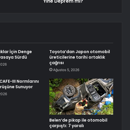
Yine Deprem mi?
klar İçin Denge
Toyota’dan Japon otomobil
iyasaya Sürdü
üreticilerine tarihi ortaklık
çağrısı
2026
Ağustos 5, 2026
CAFE-III Normlarını
rüşüne Sunuyor
2026
Belen’de pikap ile otomobil
çarpıştı: 7 yaralı