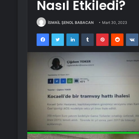
Nasıl Etkiledi?
İSMAİL ŞENOL BABACAN
Mart 30, 2023
Facebook
Twitter
LinkedIn
Tumblr
Pinterest
Reddit