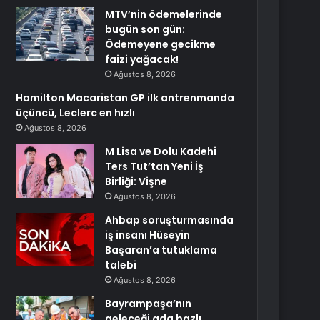
MTV’nin ödemelerinde
bugün son gün:
Ödemeyene gecikme
faizi yağacak!
Ağustos 8, 2026
Hamilton Macaristan GP ilk antrenmanda
üçüncü, Leclerc en hızlı
Ağustos 8, 2026
M Lisa ve Dolu Kadehi
Ters Tut’tan Yeni İş
Birliği: Vişne
Ağustos 8, 2026
Ahbap soruşturmasında
iş insanı Hüseyin
Başaran’a tutuklama
talebi
Ağustos 8, 2026
Bayrampaşa’nın
geleceği ada bazlı