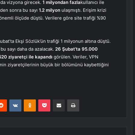
nda vizyona girecek.
1 milyondan fazla
kullanıcı ile
rden sonra bu sayı
1.2 milyon
ulaşmıştı. Erişim krizi
 önemli ölçüde düştü. Verilere göre site trafiği %90
bat’ta Ekşi Sözlük’ün trafiği 1 milyonun altına düştü.
bu sayı daha da azalacak.
26 Şubat’ta 95.000
520 ziyaretçi ile kapandı
görülen. Veriler, VPN
nin ziyaretçilerinin büyük bir bölümünü kaybettiğini
erest
Reddit
VKontakte
Odnoklassniki
Pocket
E-Posta ile paylaş
Yazdır