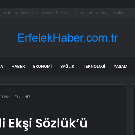
aldırıda Hayatını Kaybeden Selçuk Karaman’ın Ailesi AYM’ye Başvurdu
FA
HABER
EKONOMI
SAĞLIK
TEKNOLOJI
YAŞAM
ü Nasıl Etkiledi?
i Ekşi Sözlük’ü