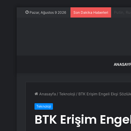
Bıçaklı S
Pazar, Ağustos 9 2026
Son Dakika Haberleri
ANASAY
Anasayfa
/
Teknoloji
/
BTK Erişim Engeli Ekşi Sözlük’
Teknoloji
BTK Erişim Engel