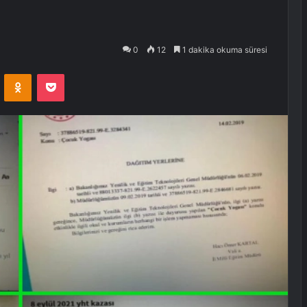
0
12
1 dakika okuma süresi
VKontakte
Odnoklassniki
Pocket