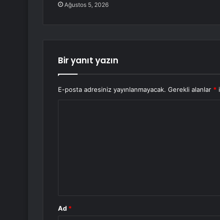
Ağustos 5, 2026
Bir yanıt yazın
E-posta adresiniz yayınlanmayacak.
Gerekli alanlar
*
i
Y
o
r
u
m
*
Ad
*