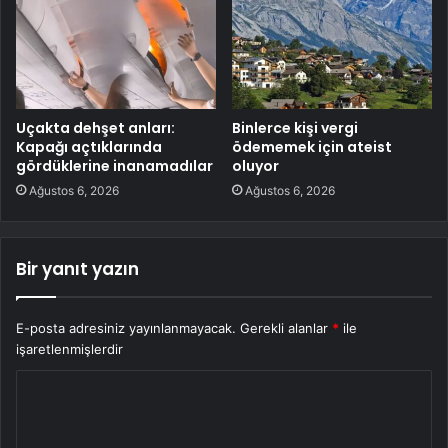
Uçakta dehşet anları:
Binlerce kişi vergi
Kapağı açtıklarında
ödememek için ateist
gördüklerine inanamadılar
oluyor
Ağustos 6, 2026
Ağustos 6, 2026
Bir yanıt yazın
E-posta adresiniz yayınlanmayacak.
Gerekli alanlar
*
ile
işaretlenmişlerdir
Y
o
r