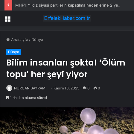
MHP’li Yıldız siyasi partilerin kapatılma nedenlerine 2 yeni öneri
Menü
Anasayfa
/
Dünya
Dünya
Bilim insanları şokta! ‘Ölüm
topu’ her şeyi yiyor
NURCAN BAYRAM
Kasım 13, 2025
0
0
1 dakika okuma süresi