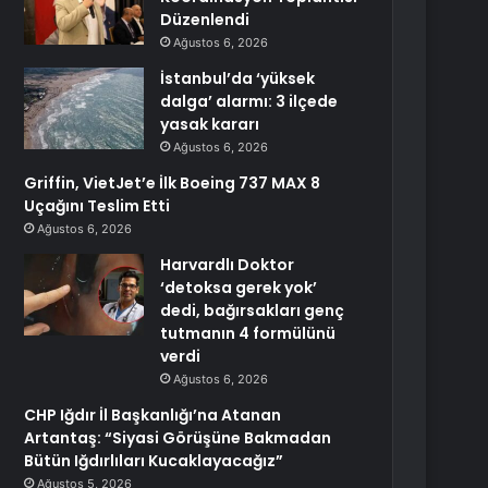
Düzenlendi
Ağustos 6, 2026
İstanbul’da ‘yüksek
dalga’ alarmı: 3 ilçede
yasak kararı
Ağustos 6, 2026
Griffin, VietJet’e İlk Boeing 737 MAX 8
Uçağını Teslim Etti
Ağustos 6, 2026
Harvardlı Doktor
‘detoksa gerek yok’
dedi, bağırsakları genç
tutmanın 4 formülünü
verdi
Ağustos 6, 2026
CHP Iğdır İl Başkanlığı’na Atanan
Artantaş: “Siyasi Görüşüne Bakmadan
Bütün Iğdırlıları Kucaklayacağız”
Ağustos 5, 2026