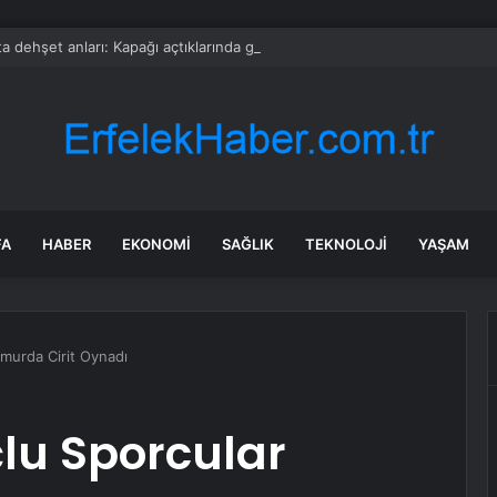
a dehşet anları: Kapağı açtıklarında gördüklerine inanamadılar
FA
HABER
EKONOMI
SAĞLIK
TEKNOLOJI
YAŞAM
ğmurda Cirit Oynadı
lu Sporcular