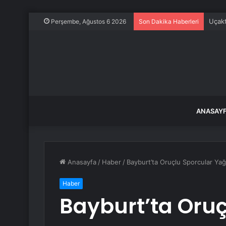
Uçakt
Perşembe, Ağustos 6 2026
Son Dakika Haberleri
ANASAY
Anasayfa
/
Haber
/
Bayburt’ta Oruçlu Sporcular Ya
Haber
Bayburt’ta Oruç