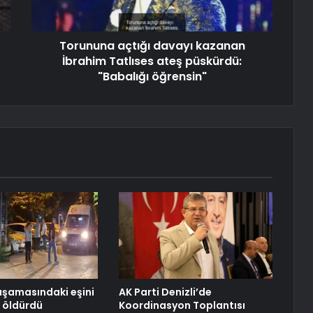
Torununa açtığı davayı kazanan
İbrahim Tatlıses ateş püskürdü:
"Babalığı öğrensin"
şamasındaki eşini
AK Parti Denizli’de
 öldürdü
Koordinasyon Toplantısı