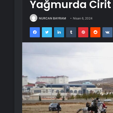
Yağmurda Cirit
NURCAN BAYRAM
Nisan 6, 2024
Facebook
Twitter
LinkedIn
Tumblr
Pinterest
Reddit