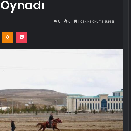
 Oynadı
0
0
1 dakika okuma süresi
VKontakte
Odnoklassniki
Pocket