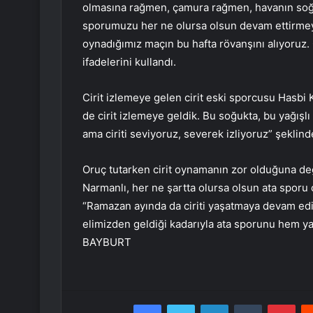
olmasına rağmen, çamura rağmen, havanın soğ
sporumuzu her ne olursa olsun devam ettirmeye
oynadığımız maçın bu hafta rövanşını alıyoruz.
ifadelerini kullandı.
Cirit izlemeye gelen cirit eski sporcusu Hasbi
de cirit izlemeye geldik. Bu soğukta, bu yağışlı 
ama ciriti seviyoruz, severek izliyoruz” şeklin
Oruç tutarken cirit oynamanın zor olduğuna de
Narmanlı, her ne şartta olursa olsun ata sporu 
“Ramazan ayında da ciriti yaşatmaya devam ediy
elimizden geldiği kadarıyla ata sporunu hem 
BAYBURT
Facebook
Twitter
LinkedIn
Tumblr
Pint