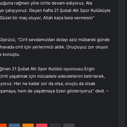
uğuna rağmen yine cirite devam ediyoruz. Ata
 çalışıyoruz. Geçen hafta 21 Şubat Atlı Spor Kulübüyle
 Güzel bir maç oluyor, Allah kaza bela vermesin”
 Köprücü, “Cirit sevdamızdan dolayı aziz mübarek günde
havada cirit için yerlerimizi aldık. Oruçluyuz zor oluyor
de konuştu.
ğinen 21 Şubat Atlı Spor Kulübü oyuncusu Ergin
ciriti yaşatmak için mücadele edeceklerini belirterek,
oruz. Her ne kadar zor da olsa, oruçlu da olsak
yaşamaya, hem de yaşatmaya özen gösteriyoruz” dedi. –
erest
Reddit
VKontakte
Odnoklassniki
Pocket
E-Posta ile paylaş
Yazdır