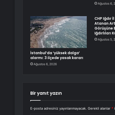
Ağustos 6, 
CHP Iğdır İ
Atanan Art
Görüşüne 
Iğdırlıları
Ağustos 5, 
İstanbul’da ‘yüksek dalga’
alarmı: 3 ilçede yasak kararı
Ağustos 6, 2026
Bir yanıt yazın
E-posta adresiniz yayınlanmayacak.
Gerekli alanlar
*
i