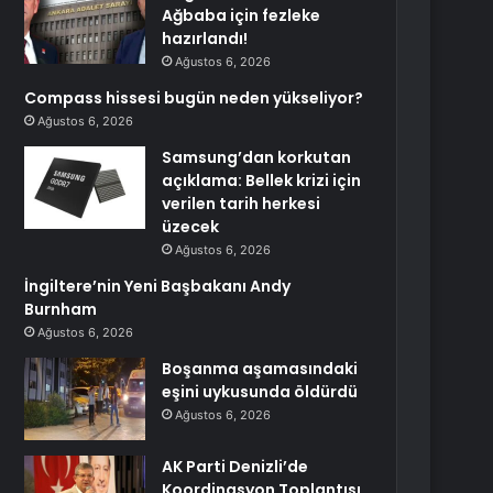
Ağbaba için fezleke
hazırlandı!
Ağustos 6, 2026
Compass hissesi bugün neden yükseliyor?
Ağustos 6, 2026
Samsung’dan korkutan
açıklama: Bellek krizi için
verilen tarih herkesi
üzecek
Ağustos 6, 2026
İngiltere’nin Yeni Başbakanı Andy
Burnham
Ağustos 6, 2026
Boşanma aşamasındaki
eşini uykusunda öldürdü
Ağustos 6, 2026
AK Parti Denizli’de
Koordinasyon Toplantısı