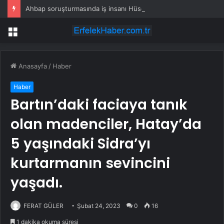
Ahbap soruşturmasında iş insanı Hüseyin Başaran’a tutuklama talebi
Menü
Anasayfa
/
Haber
Haber
Bartın’daki faciaya tanık
olan madenciler, Hatay’da
5 yaşındaki Sidra’yı
kurtarmanın sevincini
yaşadı.
FERAT GÜLER
Şubat 24, 2023
0
16
1 dakika okuma süresi