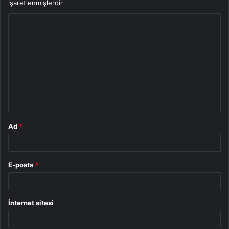
işaretlenmişlerdir
Y
o
r
u
m
*
Ad
*
E-posta
*
İnternet sitesi