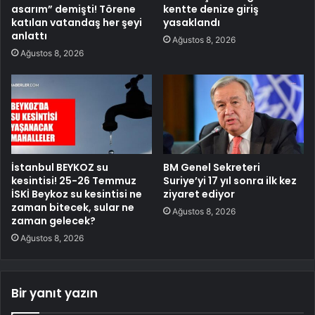
asarım” demişti! Törene
kentte denize giriş
katılan vatandaş her şeyi
yasaklandı
anlattı
Ağustos 8, 2026
Ağustos 8, 2026
İstanbul BEYKOZ su
BM Genel Sekreteri
kesintisi! 25-26 Temmuz
Suriye’yi 17 yıl sonra ilk kez
İSKİ Beykoz su kesintisi ne
ziyaret ediyor
zaman bitecek, sular ne
Ağustos 8, 2026
zaman gelecek?
Ağustos 8, 2026
Bir yanıt yazın