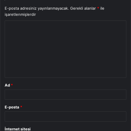
E-posta adresiniz yayınlanmayacak.
Gerekli alanlar
*
ile
işaretlenmişlerdir
Y
o
r
u
m
*
Ad
*
E-posta
*
İnternet sitesi