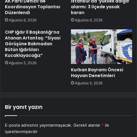
AK Parti Denizli’de
İstanbul’da ‘yüksek dalga’
Koordinasyon Toplantısı
alarmı: 3 ilçede yasak
Düzenlendi
kararı
Ağustos 6, 2026
Ağustos 6, 2026
CHP Iğdır İl Başkanlığı’na
Atanan Artantaş: “Siyasi
Görüşüne Bakmadan
Bütün Iğdırlıları
Kucaklayacağız”
Ağustos 5, 2026
Kurban Bayramı Öncesi
Hayvan Denetimleri
Ağustos 5, 2026
Bir yanıt yazın
E-posta adresiniz yayınlanmayacak.
Gerekli alanlar
*
ile
işaretlenmişlerdir