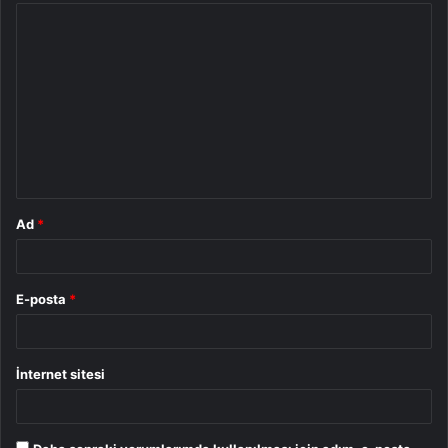
Y
o
r
u
m
*
Ad
*
E-posta
*
İnternet sitesi