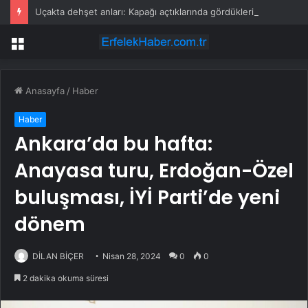
Uçakta dehşet anları: Kapağı açtıklarında gördüklerine inanamadılar
Menü
Anasayfa
/
Haber
Haber
Ankara’da bu hafta:
Anayasa turu, Erdoğan-Özel
buluşması, İYİ Parti’de yeni
dönem
DİLAN BİÇER
Nisan 28, 2024
0
0
2 dakika okuma süresi