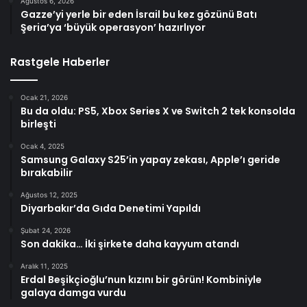
Ağustos 6, 2026
Gazze’yi yerle bir eden İsrail bu kez gözünü Batı
Şeria’ya ‘büyük operasyon’ hazırlıyor
Rastgele Haberler
Ocak 21, 2026
Bu da oldu: PS5, Xbox Series X ve Switch 2 tek konsolda
birleşti
Ocak 4, 2025
Samsung Galaxy S25’in yapay zekası, Apple’ı geride
bırakabilir
Ağustos 12, 2025
Diyarbakır’da Gıda Denetimi Yapıldı
Şubat 24, 2026
Son dakika… İki şirkete daha kayyum atandı
Aralık 11, 2025
Erdal Beşikçioğlu’nun kızını bir görün! Kombiniyle
galaya damga vurdu