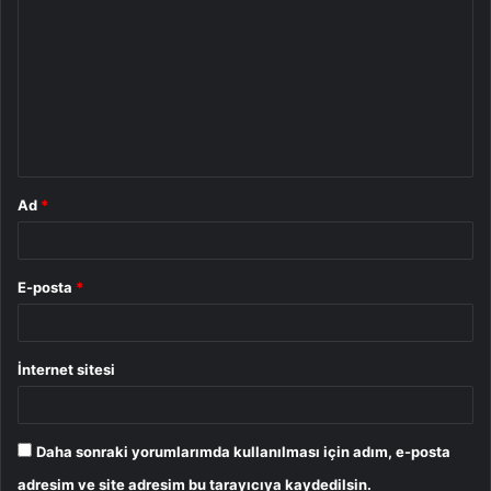
o
r
u
m
*
Ad
*
E-posta
*
İnternet sitesi
Daha sonraki yorumlarımda kullanılması için adım, e-posta
adresim ve site adresim bu tarayıcıya kaydedilsin.