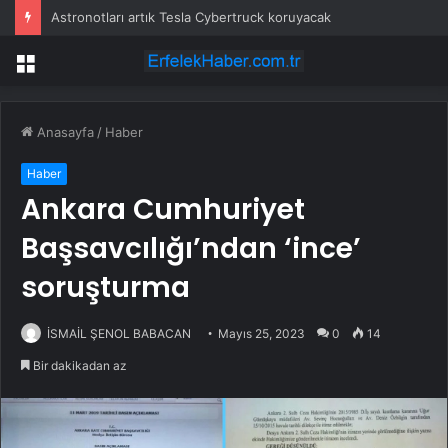
Astronotları artık Tesla Cybertruck koruyacak
Menü
Anasayfa
/
Haber
Haber
Ankara Cumhuriyet
Başsavcılığı’ndan ‘ince’
soruşturma
İSMAİL ŞENOL BABACAN
Mayıs 25, 2023
0
14
Bir dakikadan az