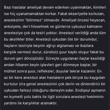
Bazı hastalar ameliyat devam ederken uyanmaktan, kimileri
ise hiç uyanamamaktan korkar. Fakat ekseriyetle korkulan,
anestezinin “bilinmez” olmasıdır. Ameliyat öncesi heyecan,
anksiyete, dert hissetmek ve günlerce uykusuz kalmanın
anesteziye çok da tesiri yoktur. Anestezi verildiği anda tüm
bu aksilikler biter. Anestezi uykudan öte bir durumdur,
ilaçların tesiriyle beynin ağrıyı algılaması ve ikazlara
karşılık vermesi durur, süreksiz şuur kaybı oluşur fakat bu
durum geri dönüşlüdür. Süreçte uygulanan ilaçlar kesildiği
andan itibaren beyin işlevleri geri dönmeye başlar, bir
mühlet sonra şuur, refleksler, duyular tekrar kazanılır. En
az bir kere anestezi alan hastaların pek birçok bu kaygıdan
kurtulur zira genel anestezinin çok derin ve dinlendirici bir
uykudan farksız olduğunu deneyim eder. Endişeyi aşmanın
en kıymetli yolu bahis ile ilgili sorulara anestezi hekiminin
yardımı ile karşılıklar aramaktır.