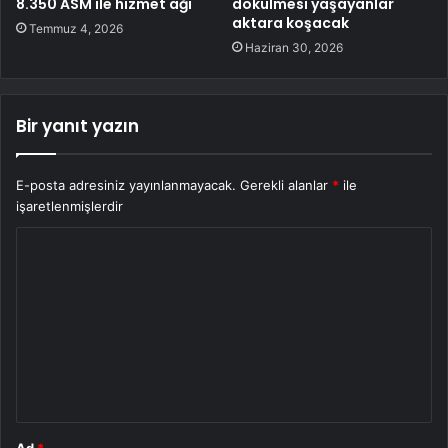
8.350 ASM ile hizmet ağı
dökülmesi yaşayanlar
aktara koşacak
Temmuz 4, 2026
Haziran 30, 2026
Bir yanıt yazın
E-posta adresiniz yayınlanmayacak.
Gerekli alanlar
*
ile
işaretlenmişlerdir
Y
o
r
u
m
*
Ad
*