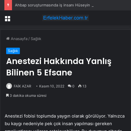
Ahbap soruşturmasında iş insanı Hüseyin Başaran’a tutuklama talebi
Menü
Anasayfa
/
Sağlık
Sağlık
Anestezi Hakkında Yanlış
Bilinen 5 Efsane
FAİK AZAR
Kasım 10, 2022
0
13
3 dakika okuma süresi
Anestezi fobisi toplumda yaygın olarak görülüyor. Yalnızca
bu kaygı nedeniyle pek çok insan yapılması gereken