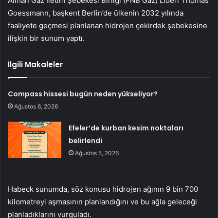
Alman Gaz İletim Şebekesi Birliği (FNB Gaz) Lideri Thomas
Goessmann, başkent Berlin’de ülkenin 2032 yılında
faaliyete geçmesi planlanan hidrojen çekirdek şebekesine
ilişkin bir sunum yaptı.
İlgili Makaleler
Compass hissesi bugün neden yükseliyor?
Ağustos 6, 2026
Efeler’de kurban kesim noktaları
belirlendi
Ağustos 5, 2026
Habeck sunumda, söz konusu hidrojen ağının 9 bin 700
kilometreyi aşmasının planlandığını ve bu ağla geleceği
planladıklarını vurguladı.