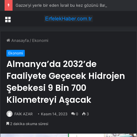
Gazze’yi yerle bir eden İsrail bu kez gözünü Batı Şeria’ya ‘büyük operasyon’ hazırlıyor
Menü
Anasayfa
/
Ekonomi
Ekonomi
Almanya’da 2032’de
Faaliyete Geçecek Hidrojen
Şebekesi 9 Bin 700
Kilometreyi Aşacak
FAİK AZAR
Kasım 14, 2023
0
3
2 dakika okuma süresi