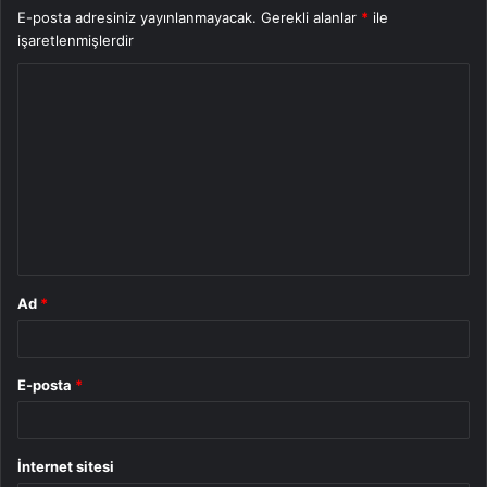
E-posta adresiniz yayınlanmayacak.
Gerekli alanlar
*
ile
işaretlenmişlerdir
Y
o
r
u
m
*
Ad
*
E-posta
*
İnternet sitesi