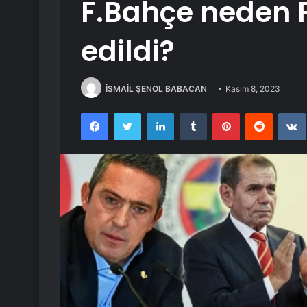
F.Bahçe neden 
edildi?
İSMAİL ŞENOL BABACAN
Kasım 8, 2023
Facebook
Twitter
LinkedIn
Tumblr
Pinterest
Reddit