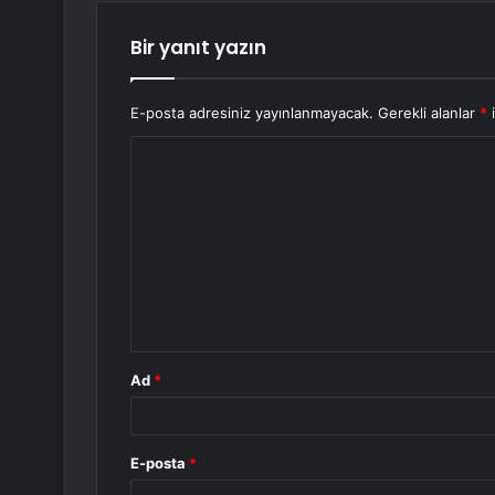
Bir yanıt yazın
E-posta adresiniz yayınlanmayacak.
Gerekli alanlar
*
i
Y
o
r
u
m
*
Ad
*
E-posta
*