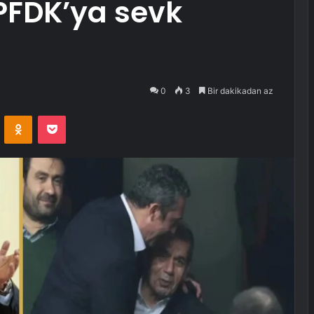
PFDK’ya sevk
0
3
Bir dakikadan az
VKontakte
Odnoklassniki
Pocket