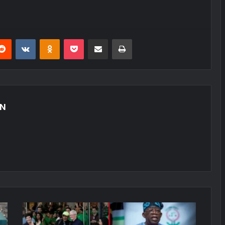
erest
Reddit
VKontakte
Odnoklassniki
Pocket
E-Posta ile paylaş
Yazdır
AN