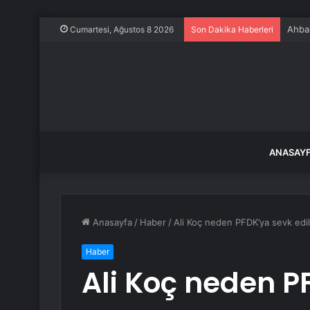
Ahbap
Cumartesi, Ağustos 8 2026
Son Dakika Haberleri
ANASAY
Anasayfa
/
Haber
/
Ali Koç neden PFDK’ya sevk edi
Haber
Ali Koç neden P