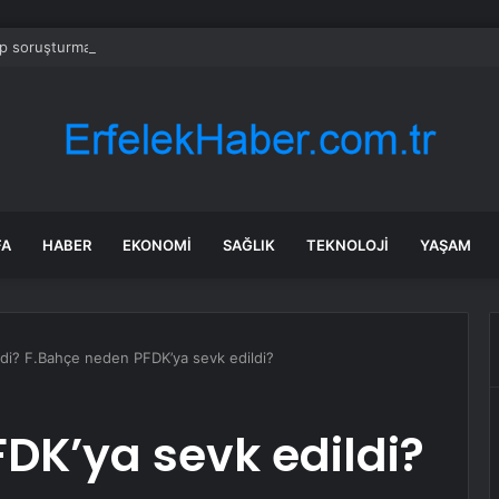
 soruşturmasında iş insanı Hüseyin Başaran’a tutuklama talebi
FA
HABER
EKONOMI
SAĞLIK
TEKNOLOJI
YAŞAM
ldi? F.Bahçe neden PFDK’ya sevk edildi?
FDK’ya sevk edildi?