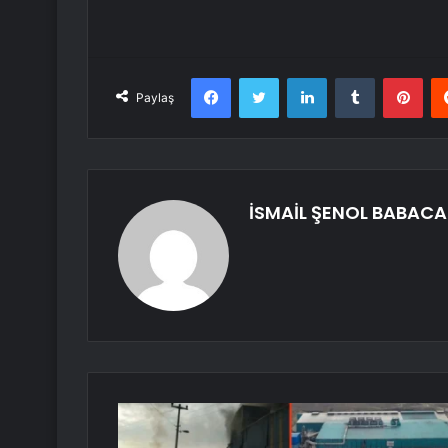
Facebook
Twitter
LinkedIn
Tumblr
Pint
Paylaş
İSMAİL ŞENOL BABAC