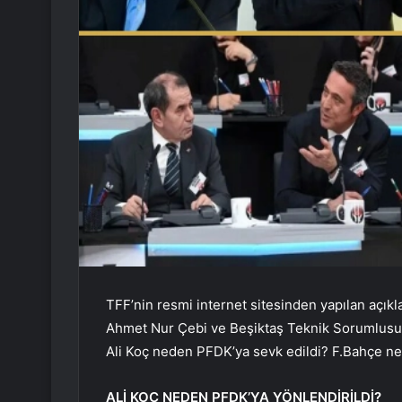
TFF’nin resmi internet sitesinden yapılan açı
Ahmet Nur Çebi ve Beşiktaş Teknik Sorumlusu Bu
Ali Koç neden PFDK’ya sevk edildi? F.Bahçe n
ALİ KOÇ NEDEN PFDK’YA YÖNLENDİRİLDİ?