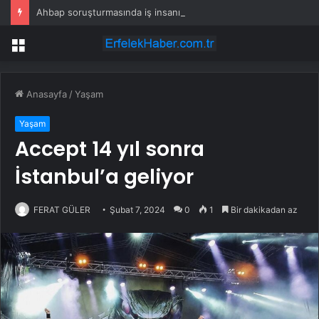
Ahbap soruşturmasında iş insanı Hüseyin Başaran’a tutuklama talebi
Menü
Anasayfa
/
Yaşam
Yaşam
Accept 14 yıl sonra
İstanbul’a geliyor
FERAT GÜLER
Şubat 7, 2024
0
1
Bir dakikadan az