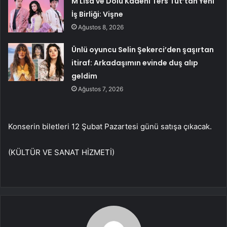
M Lisa ve Dolu Kadehi Ters Tut’tan Yeni
İş Birliği: Vişne
Ağustos 8, 2026
Ünlü oyuncu Selin Şekerci’den şaşırtan
itiraf: Arkadaşımın evinde duş alıp
geldim
Ağustos 7, 2026
Konserin biletleri 12 Şubat Pazartesi günü satışa çıkacak.
(KÜLTÜR VE SANAT HİZMETİ)