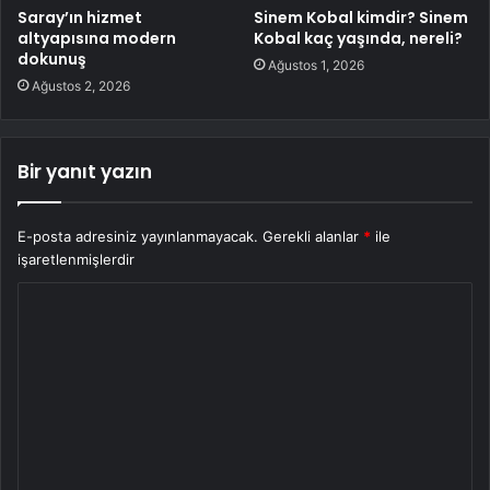
Saray’ın hizmet
Sinem Kobal kimdir? Sinem
altyapısına modern
Kobal kaç yaşında, nereli?
dokunuş
Ağustos 1, 2026
Ağustos 2, 2026
Bir yanıt yazın
E-posta adresiniz yayınlanmayacak.
Gerekli alanlar
*
ile
işaretlenmişlerdir
Y
o
r
u
m
*