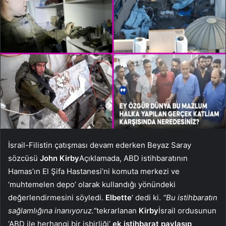
İsrail-Filistin çatışması devam ederken Beyaz Saray
sözcüsü
John Kirby
Açıklamada, ABD istihbaratının
Hamas’ın El Şifa Hastanesi’ni komuta merkezi ve
‘muhtemelen depo’ olarak kullandığı yönündeki
değerlendirmesini söyledi.
Elbette
‘ dedi ki.
“Bu istihbaratın
sağlamlığına inanıyoruz.”
tekrarlanan
Kirby
İsrail ordusunun
‘ABD ile herhangi bir işbirliği’
ek istihbarat paylaşıp