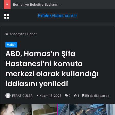
Burhaniye Belediye Başkanı Ali Kemal Deveciler CHP’den istifa etti
Menü
Anasayfa
/
Haber
Haber
ABD, Hamas’ın Şifa
Hastanesi’ni komuta
merkezi olarak kullandığı
iddiasını yeniledi
FERAT GÜLER
Kasım 18, 2023
0
1
Bir dakikadan az