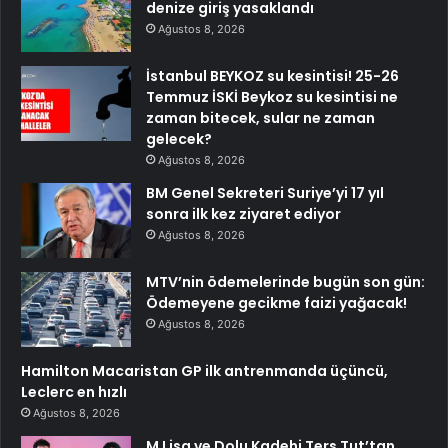
denize giriş yasaklandı
Ağustos 8, 2026
İstanbul BEYKOZ su kesintisi! 25-26
Temmuz İSKİ Beykoz su kesintisi ne
zaman bitecek, sular ne zaman
gelecek?
Ağustos 8, 2026
BM Genel Sekreteri Suriye’yi 17 yıl
sonra ilk kez ziyaret ediyor
Ağustos 8, 2026
MTV’nin ödemelerinde bugün son gün:
Ödemeyene gecikme faizi yağacak!
Ağustos 8, 2026
Hamilton Macaristan GP ilk antrenmanda üçüncü,
Leclerc en hızlı
Ağustos 8, 2026
M Lisa ve Dolu Kadehi Ters Tut’tan