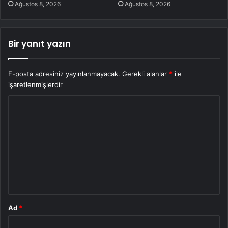
Ağustos 8, 2026
Ağustos 8, 2026
Bir yanıt yazın
E-posta adresiniz yayınlanmayacak.
Gerekli alanlar
*
ile
işaretlenmişlerdir
Y
o
r
u
m
*
Ad
*